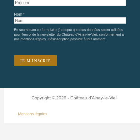
Nom *
En soumettant ce formulaire, j'accepte que mes données soient utilisées
pour l'envoi de la newsletter du Château d'Ainay-le-Vieil, conformément à
nos
mentions légales
. Désinscription possible à tout moment.
Copyright © 2026 - Château d'Ainay-le-Viel
Mentions légales