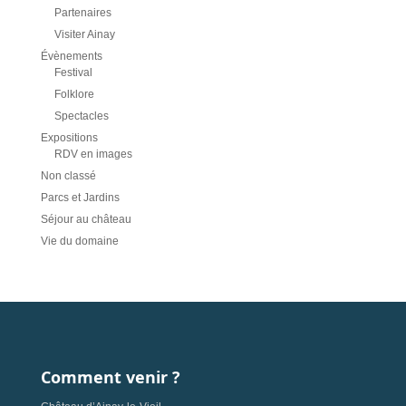
Partenaires
Visiter Ainay
Évènements
Festival
Folklore
Spectacles
Expositions
RDV en images
Non classé
Parcs et Jardins
Séjour au château
Vie du domaine
Comment venir ?