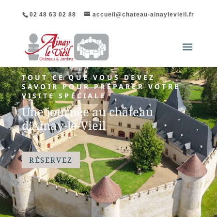
02 48 63 02 88
accueil@chateau-ainaylevieil.fr
TOUT CE QUE VOUS DEVEZ
SAVOIR POUR PRÉPARER VOTRE
VISITE SPÉCIALE
Une journée au château
d’Ainay-le-Vieil
RÉSERVEZ