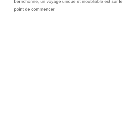
berrichonne, un voyage unique et inoubliable est sur le
point de commencer.
JUSQU’À 12 COUCHAGES
Nos Chambres d’hôtes
Réservez
JUSQU’À 40 COUCHAGES
Nos gîtes
Réservez