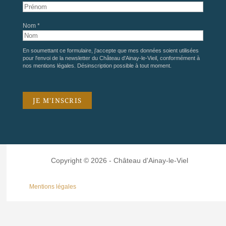
Nom *
En soumettant ce formulaire, j'accepte que mes données soient utilisées
pour l'envoi de la newsletter du Château d'Ainay-le-Vieil, conformément à
nos
mentions légales
. Désinscription possible à tout moment.
Copyright © 2026 - Château d'Ainay-le-Viel
Mentions légales