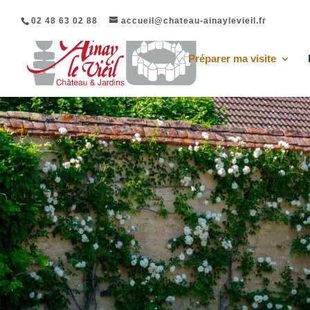
02 48 63 02 88
accueil@chateau-ainaylevieil.fr
Préparer ma visite