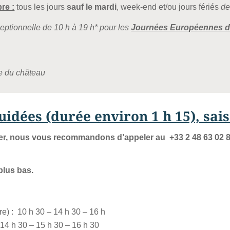
re :
tous les jours
sauf le mardi
, week-end et/ou jours fériés
de
eptionnelle de 10 h à 19 h* pour les
Journées Européennes d
re du château
guidées (durée environ 1 h 15), sa
er, nous vous recommandons d’appeler au +33 2 48 63 02 88
plus bas.
re) :
10 h 30 – 14 h 30 – 16 h
 14 h 30 – 15 h 30 – 16 h 30