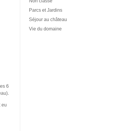
Non classé
Parcs et Jardins
Séjour au château
Vie du domaine
des 6
eau).
t eu
r