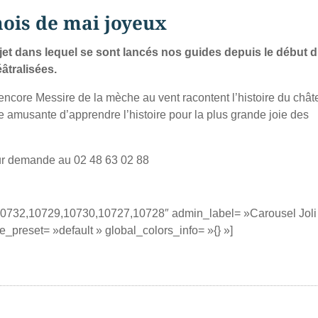
ois de mai joyeux
jet dans lequel se sont lancés nos guides depuis le début 
âtralisées.
u encore Messire de la mèche au vent racontent l’histoire du châ
e amusante d’apprendre l’histoire pour la plus grande joie des
 sur demande au 02 48 63 02 88
10732,10729,10730,10727,10728″ admin_label= »Carousel Joli
_preset= »default » global_colors_info= »{} »]