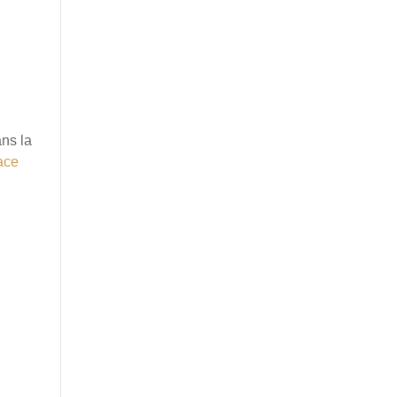
ns la
ace
n