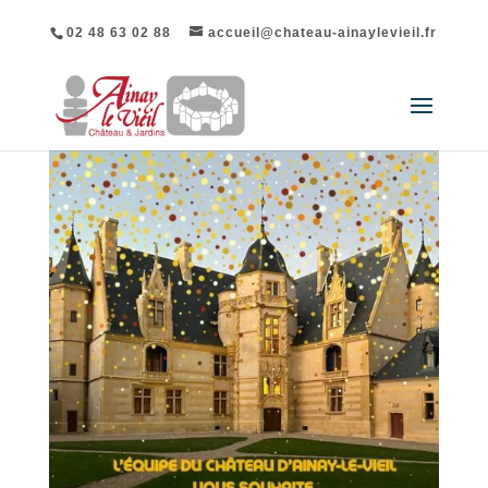
02 48 63 02 88
accueil@chateau-ainaylevieil.fr