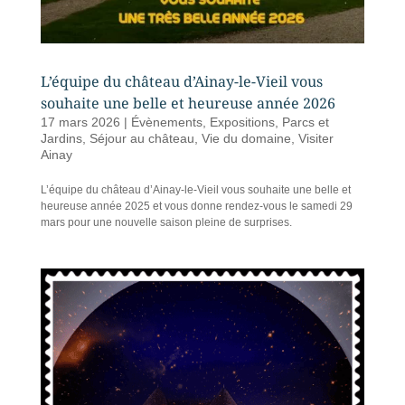
L’équipe du château d’Ainay-le-Vieil vous
souhaite une belle et heureuse année 2026
17 mars 2026
|
Évènements
,
Expositions
,
Parcs et
Jardins
,
Séjour au château
,
Vie du domaine
,
Visiter
Ainay
L’équipe du château d’Ainay-le-Vieil vous souhaite une belle et
heureuse année 2025 et vous donne rendez-vous le samedi 29
mars pour une nouvelle saison pleine de surprises.