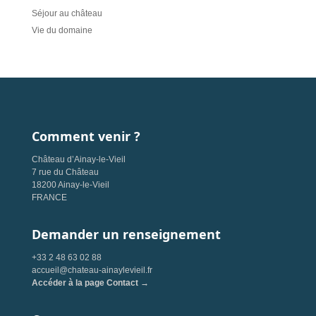
Séjour au château
Vie du domaine
Comment venir ?
Château d’Ainay-le-Vieil
7 rue du Château
18200 Ainay-le-Vieil
FRANCE
Demander un renseignement
+33 2 48 63 02 88
accueil@chateau-ainaylevieil.fr
Accéder à la page Contact →