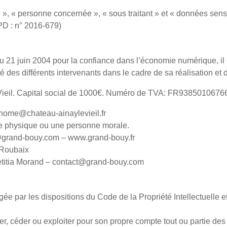
», « personne concernée », « sous traitant » et « données sensi
PD : n° 2016-679)
 du 21 juin 2004 pour la confiance dans l’économie numérique, il e
té des différents intervenants dans le cadre de sa réalisation et 
ieil. Capital social de 1000€. Numéro de TVA: FR93850106766 
 home@chateau-ainaylevieil.fr
ne physique ou une personne morale.
@grand-bouy.com – www.grand-bouy.fr
 Roubaix
etitia Morand – contact@grand-bouy.com
ION DU SITE ET DES SERVICES PROPOSÉS.
égée par les dispositions du Code de la Propriété Intellectuelle
er, céder ou exploiter pour son propre compte tout ou partie des