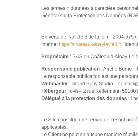
Les termes « données à caractère personnel 
Général sur la Protection des Données (RG
1. PRÉSENTATION DU SITE INTERNET.
En vertu de l’article 6 de la loi n° 2004-575
internet
https://chateau-ainaylevieil.fr
l’identi
Propriétaire
: SAS du Château d’Ainay-Le-V
Responsable publication
: Arielle Borne –
Le responsable publication est une person
Webmaster
: Grand Bouy Studio – contact
Hébergeur
: ovh – 2 rue Kellermann 59100
Délégué à la protection des données
: La
2. CONDITIONS GÉNÉRALES D’UTILISAT
Le Site constitue une œuvre de l’esprit prot
applicables.
Le Client ne peut en aucune manière réutilis