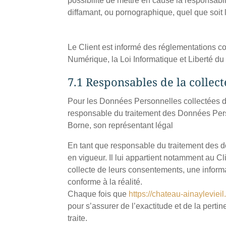
possibilité de mettre en cause la responsabil
diffamant, ou pornographique, quel que soit l
7. GESTION DES DONNÉES PERSONNEL
Le Client est informé des réglementations c
Numérique, la Loi Informatique et Liberté 
7.1 Responsables de la collec
Pour les Données Personnelles collectées dan
responsable du traitement des Données Pers
Borne, son représentant légal
En tant que responsable du traitement des d
en vigueur. Il lui appartient notamment au Cli
collecte de leurs consentements, une informa
conforme à la réalité.
Chaque fois que
https://chateau-ainaylevieil.
pour s’assurer de l’exactitude et de la pert
traite.