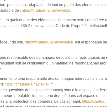
ion, publication, adaptation de tout ou partie des éléments du s
 préalable de :
https://chateau-ainaylevieil.fr
.
de l’un quelconque des éléments qu’il contient sera considérée 
 articles L.335-2 et suivants du Code de Propriété Intellectuell
éditeur du site.
https://chateau-ainaylevieil.fr
est responsable de l
tenu responsable des dommages directs et indirects causés au mat
t résultant soit de l’utilisation d’un matériel ne répondant pas aux
é.
ment être tenu responsable des dommages indirects (tels par 
ite
https://chateau-ainaylevieil.fr
.
 des questions dans l’espace contact) sont à la disposition des u
demeure préalable, tout contenu déposé dans cet espace qui cont
tives à la protection des données. Le cas échéant,
https://chateau-