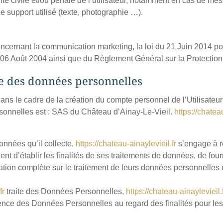
ité civile et/ou pénale de l’utilisateur, notamment en cas de mes
e support utilisé (texte, photographie …).
LES.
oncernant la communication marketing, la loi du 21 Juin 2014 p
du 06 Août 2004 ainsi que du Règlement Général sur la Protecti
te des données personnelles
s le cadre de la création du compte personnel de l’Utilisateur e
onnelles est : SAS du Château d’Ainay-Le-Vieil.
https://chatea
onnées qu’il collecte,
https://chateau-ainaylevieil.fr
s’engage à r
ent d’établir les finalités de ses traitements de données, de fourn
tion complète sur le traitement de leurs données personnelles e
fr
traite des Données Personnelles,
https://chateau-ainaylevieil.
inence des Données Personnelles au regard des finalités pour le