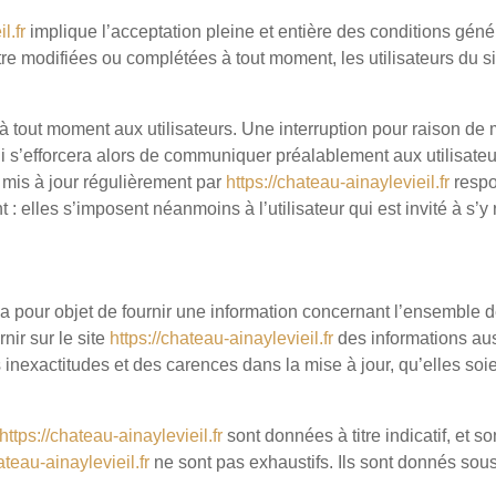
l.fr
implique l’acceptation pleine et entière des conditions génér
être modifiées ou complétées à tout moment, les utilisateurs du s
à tout moment aux utilisateurs. Une interruption pour raison de
ui s’efforcera alors de communiquer préalablement aux utilisateur
 mis à jour régulièrement par
https://chateau-ainaylevieil.fr
respo
: elles s’imposent néanmoins à l’utilisateur qui est invité à s’y 
S.
a pour objet de fournir une information concernant l’ensemble de
rnir sur le site
https://chateau-ainaylevieil.fr
des informations auss
inexactitudes et des carences dans la mise à jour, qu’elles soien
https://chateau-ainaylevieil.fr
sont données à titre indicatif, et so
ateau-ainaylevieil.fr
ne sont pas exhaustifs. Ils sont donnés sous