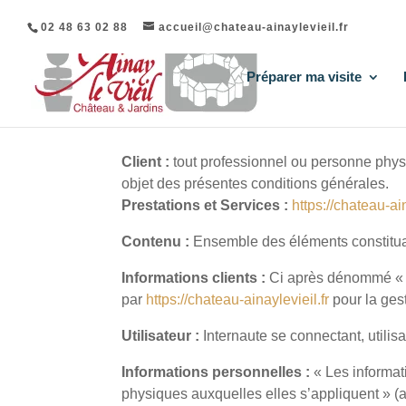
02 48 63 02 88
accueil@chateau-ainaylevieil.fr
Préparer ma visite
DÉFINITIONS
Client :
tout professionnel ou personne physi
objet des présentes conditions générales.
Prestations et Services :
https://chateau-ain
Contenu :
Ensemble des éléments constituant
Informations clients :
Ci après dénommé « I
par
https://chateau-ainaylevieil.fr
pour la gest
Utilisateur :
Internaute se connectant, utilis
Informations personnelles :
« Les informat
physiques auxquelles elles s’appliquent » (ar