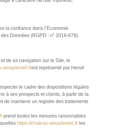
sage à caractère raciste, injurieux,
our la confiance dans l’Economie
on des Données (RGPD : n° 2016-679).
t de sa navigation sur le Site, le
u-ainaylevieil.fr
est représenté par Hervé
especter le cadre des dispositions légales
ir à ses prospects et clients, à partir de la
t de maintenir un registre des traitements
fr
prend toutes les mesures raisonnables
squelles
https://chateau-ainaylevieil.fr
les