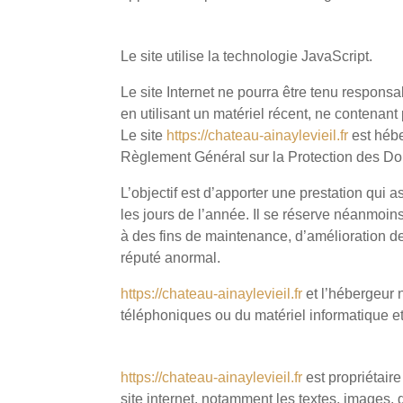
4. LIMITATIONS CONTRACTUELLES SU
Le site utilise la technologie JavaScript.
Le site Internet ne pourra être tenu responsab
en utilisant un matériel récent, ne contenant
Le site
https://chateau-ainaylevieil.fr
est hébe
Règlement Général sur la Protection des D
L’objectif est d’apporter une prestation qui 
les jours de l’année. Il se réserve néanmoin
à des fins de maintenance, d’amélioration de 
réputé anormal.
https://chateau-ainaylevieil.fr
et l’hébergeur 
téléphoniques ou du matériel informatique 
5. PROPRIÉTÉ INTELLECTUELLE ET CO
https://chateau-ainaylevieil.fr
est propriétaire
site internet, notamment les textes, images,