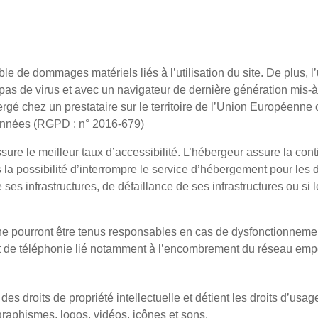
R LES DONNÉES TECHNIQUES.
le de dommages matériels liés à l’utilisation du site. De plus, l
 pas de virus et avec un navigateur de dernière génération mis-à
rgé chez un prestataire sur le territoire de l’Union Européenn
onnées (RGPD : n° 2016-679)
assure le meilleur taux d’accessibilité. L’hébergeur assure la con
s la possibilité d’interrompre le service d’hébergement pour le
ses infrastructures, de défaillance de ses infrastructures ou si l
ne pourront être tenus responsables en cas de dysfonctionnemen
et de téléphonie lié notamment à l’encombrement du réseau emp
NTREFAÇONS.
 des droits de propriété intellectuelle et détient les droits d’usa
 graphismes, logos, vidéos, icônes et sons.