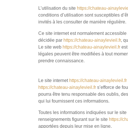
L’utilisation du site
https://chateau-ainayleviei
conditions d’utilisation sont susceptibles d’
invités à les consulter de manière régulière.
Ce site internet est normalement accessible 
décidée par
https://chateau-ainaylevieil.fr
, q
Le site web
https://chateau-ainaylevieil.fr
est
légales peuvent être modifiées à tout moment 
prendre connaissance.
3. DESCRIPTION DES SERVICES FOURNI
Le site internet
https://chateau-ainaylevieil.fr
https://chateau-ainaylevieil.fr
s’efforce de fou
pourra être tenu responsable des oublis, des 
qui lui fournissent ces informations.
Toutes les informations indiquées sur le site
renseignements figurant sur le site
https://ch
apportées depuis leur mise en ligne.