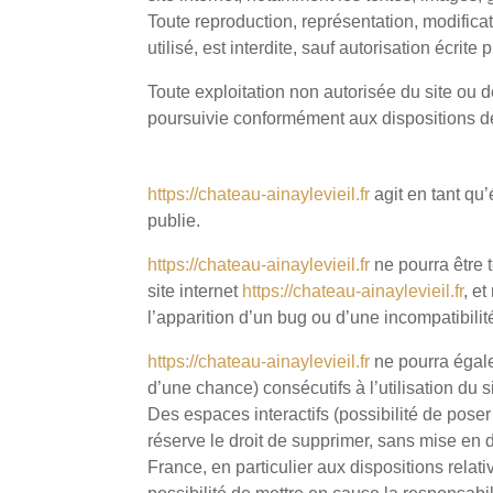
Toute reproduction, représentation, modificat
utilisé, est interdite, sauf autorisation écrite
Toute exploitation non autorisée du site ou 
poursuivie conformément aux dispositions des
6. LIMITATIONS DE RESPONSABILITÉ.
https://chateau-ainaylevieil.fr
agit en tant qu’
publie.
https://chateau-ainaylevieil.fr
ne pourra être 
site internet
https://chateau-ainaylevieil.fr
, e
l’apparition d’un bug ou d’une incompatibilit
https://chateau-ainaylevieil.fr
ne pourra égale
d’une chance) consécutifs à l’utilisation du s
Des espaces interactifs (possibilité de poser
réserve le droit de supprimer, sans mise en 
France, en particulier aux dispositions rela