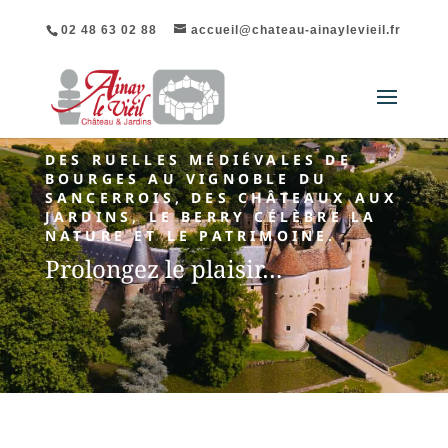
02 48 63 02 88
accueil@chateau-ainaylevieil.fr
DES RUELLES MÉDIÉVALES DE
BOURGES AU VIGNOBLE DU
SANCERROIS, DES CHÂTEAUX AUX
JARDINS, LE BERRY CÉLÈBRE LA
NATURE ET LE PATRIMOINE.
Prolongez le plaisir…