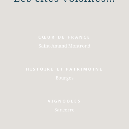
CŒUR DE FRANCE
Saint-Amand Montrond
HISTOIRE ET PATRIMOINE
Bourges
VIGNOBLES
Sancerre