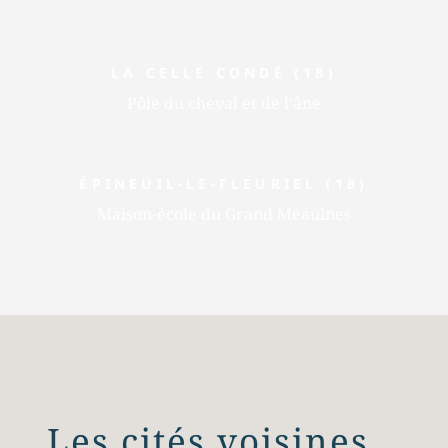
LA CELLE CONDÉ (18)
Pôle du cheval et de l’âne
ÉPINEUIL-LE-FLEURIEL
(18)
Maison-école du Grand Meaulnes
Les cités voisines…