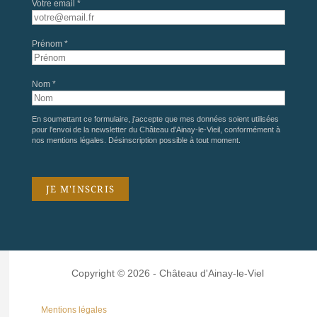
Votre email *
Prénom *
Nom *
En soumettant ce formulaire, j'accepte que mes données soient utilisées
pour l'envoi de la newsletter du Château d'Ainay-le-Vieil, conformément à
nos
mentions légales
. Désinscription possible à tout moment.
Copyright © 2026 - Château d'Ainay-le-Viel
Mentions légales