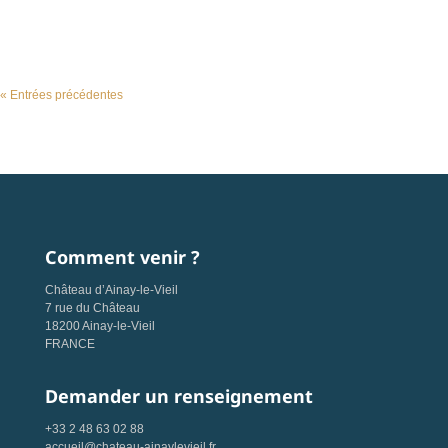
le-Vieil pour la saison 2025
« Entrées précédentes
Comment venir ?
Château d’Ainay-le-Vieil
7 rue du Château
18200 Ainay-le-Vieil
FRANCE
Demander un renseignement
+33 2 48 63 02 88
accueil@chateau-ainaylevieil.fr