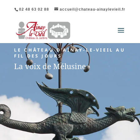
02 48 63 02 88
accueil@chateau-ainaylevieil.fr
LE CHÂTEAU D’AINAY-LE-VIEIL AU
FIL DES JOURS
La voix de Mélusine