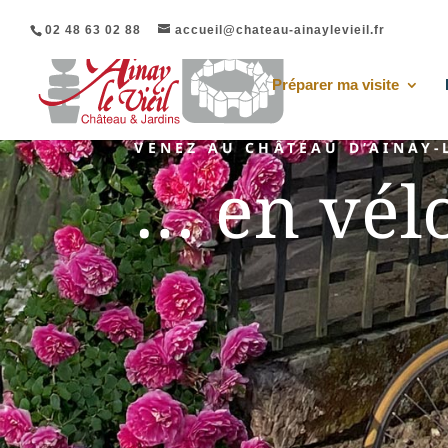
02 48 63 02 88
accueil@chateau-ainaylevieil.fr
Préparer ma visite
VENEZ AU CHÂTEAU D’AINAY-
… en vél