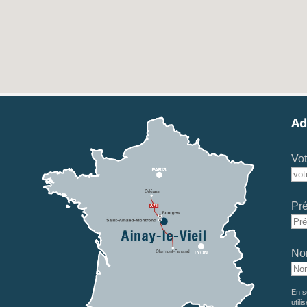
Ad
Vot
Pr
No
En s
utili