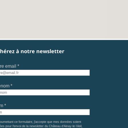
hérez à notre newsletter
re email *
énom *
m *
oumettant ce formulaire, j'accepte que mes données soient
sées pour l'envoi de la newsletter du Château d'Ainay-le-Vieil,