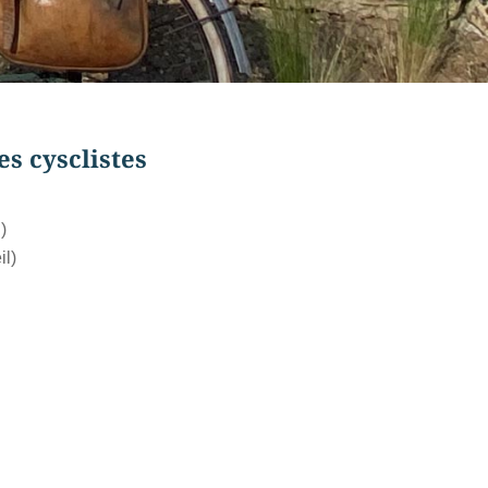
es cysclistes
)
il)