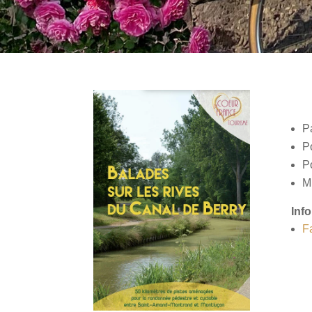
P
Po
P
Mi
Info
F