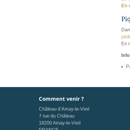
En 
Pi
Dans
jard
En r
Info
P
Comment venir ?
Château d’Ainay-le-Vieil
7 rue du Château
18200 Ainay-le-Vieil
FRANCE