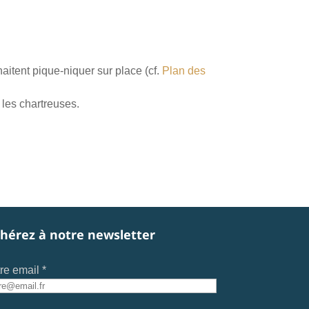
aitent pique-niquer sur place (cf.
Plan des
 les chartreuses.
hérez à notre newsletter
re email *