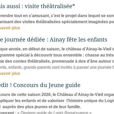
s aussi : visite théâtralisée*
rendre tout en s’amusant, c’est le projet dans lequel se so
anisant des visites théâtralisées spécialement imaginées po
savoir plus
e journée dédiée : Ainay fête les enfants
que année, en début de saison, le château d’Ainay-le-Vieil c
gramme spécial à découvrir tous ensemble : chasse au trésor
ie des contes théâtralisés, promenade à dos d’âne autour d
nts, enfants, grands-parents sont invités à passer une journée f
savoir plus
édit ! Concours du Jeune guide
cours de cette saison 2026, le Château d’Ainay-le-Vieil orga
pliquer les enfants et de valoriser
l’histoire unique du Log
l
auprès des plus jeunes et de leur famille.
concept :
« Deviens guide du Logis Renaissance »