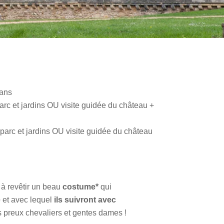
 ans
 parc et jardins OU visite guidée du château +
e parc et jardins OU visite guidée du château
 à revêtir un beau
costume*
qui
e
et avec lequel
ils suivront avec
preux chevaliers et gentes dames !