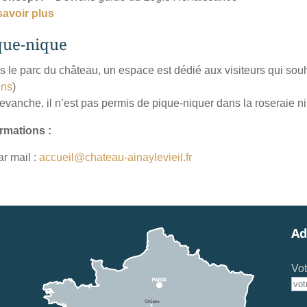
savoir plus
que-nique
 le parc du château, un espace est dédié aux visiteurs qui souh
ins
)
evanche, il n’est pas permis de pique-niquer dans la roseraie ni
rmations :
ar mail :
accueil@chateau-ainaylevieil.fr
Ad
Vot