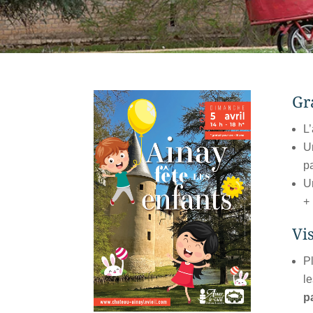
Gra
L
Un
pa
Un
+ 
Vi
Pl
l
p