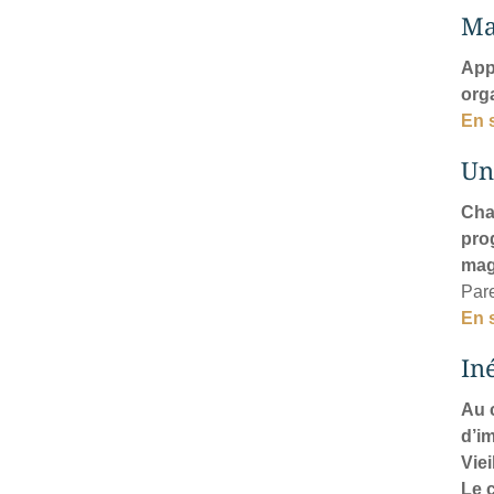
Mai
App
org
En 
Un
Cha
pro
mag
Pare
En 
In
Au 
d’im
Viei
Le 