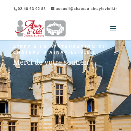
02 48 63 02 88
accueil@chateau-ainaylevieil.fr
AIDEZ À LA RESTAURATION DU
CHÂTEAU D’AINAY-LE-VIEIL
Merci de votre soutien