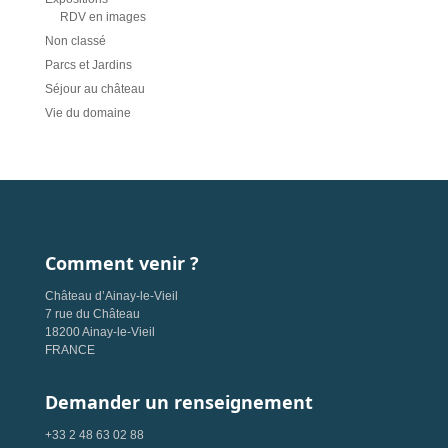
RDV en images
Non classé
Parcs et Jardins
Séjour au château
Vie du domaine
Comment venir ?
Château d’Ainay-le-Vieil
7 rue du Château
18200 Ainay-le-Vieil
FRANCE
Demander un renseignement
+33 2 48 63 02 88