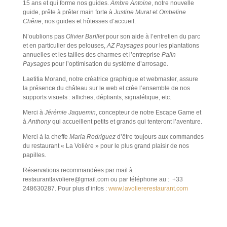
15 ans et qui forme nos guides.
Ambre Antoine
, notre nouvelle
guide, prête à prêter main forte à
Justine Murat
et
Ombeline
Chêne
, nos guides et hôtesses d’accueil.
N’oublions pas
Olivier Barillet
pour son aide à l’entretien du parc
et en particulier des pelouses,
AZ Paysages
pour les plantations
annuelles et les tailles des charmes et l’entreprise
Palin
Paysages
pour l’optimisation du système d’arrosage.
Laetitia Morand, notre créatrice graphique et webmaster, assure
la présence du château sur le web et crée l’ensemble de nos
supports visuels : affiches, dépliants, signalétique, etc.
Merci à
Jérémie Jaquemin
, concepteur de notre Escape Game et
à
Anthony
qui accueillent petits et grands qui tenteront l’aventure.
Merci à la cheffe
Maria Rodriguez
d’être toujours aux commandes
du restaurant « La Volière » pour le plus grand plaisir de nos
papilles.
Réservations recommandées par mail à :
restaurantlavoliere@gmail.com ou par téléphone au : +33
248630287. Pour plus d’infos :
www.lavoliererestaurant.com