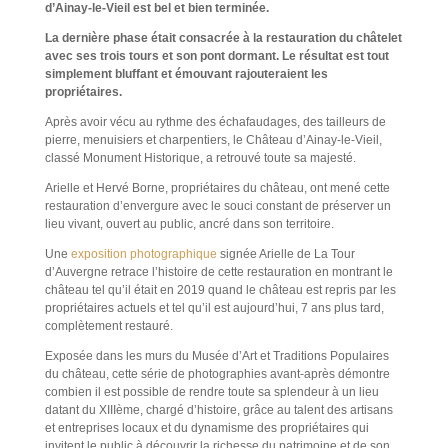
d’Ainay-le-Vieil est bel et bien terminée.
La dernière phase était consacrée à la restauration du châtelet
avec ses trois tours et son pont dormant. Le résultat est tout
simplement bluffant et émouvant rajouteraient les
propriétaires.
Après avoir vécu au rythme des échafaudages, des tailleurs de
pierre, menuisiers et charpentiers, le Château d’Ainay-le-Vieil,
classé Monument Historique, a retrouvé toute sa majesté.
Arielle et Hervé Borne, propriétaires du château, ont mené cette
restauration d’envergure avec le souci constant de préserver un
lieu vivant, ouvert au public, ancré dans son territoire.
Une
exposition photographique
signée Arielle de La Tour
d’Auvergne retrace l’histoire de cette restauration en montrant le
château tel qu’il était en 2019 quand le château est repris par les
propriétaires actuels et tel qu’il est aujourd’hui, 7 ans plus tard,
complètement restauré.
Exposée dans les murs du Musée d’Art et Traditions Populaires
du château, cette série de photographies avant-après démontre
combien il est possible de rendre toute sa splendeur à un lieu
datant du XIIIème, chargé d’histoire, grâce au talent des artisans
et entreprises locaux et du dynamisme des propriétaires qui
invitent le public à découvrir la richesse du patrimoine et de son