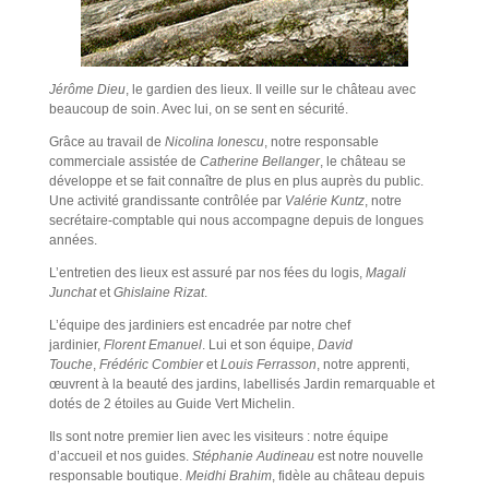
Jérôme Dieu
, le gardien des lieux. Il veille sur le château avec
beaucoup de soin. Avec lui, on se sent en sécurité.
Grâce au travail de
Nicolina Ionescu
, notre responsable
commerciale assistée de
Catherine Bellanger
, le château se
développe et se fait connaître de plus en plus auprès du public.
Une activité grandissante contrôlée par
Valérie Kuntz
, notre
secrétaire-comptable qui nous accompagne depuis de longues
années.
L’entretien des lieux est assuré par nos fées du logis,
Magali
Junchat
et
Ghislaine Rizat
.
L’équipe des jardiniers est encadrée par notre chef
jardinier,
Florent Emanuel
. Lui et son équipe,
David
Touche
,
Frédéric Combier
et
Louis Ferrasson
, notre apprenti,
œuvrent à la beauté des jardins, labellisés Jardin remarquable et
dotés de 2 étoiles au Guide Vert Michelin.
Ils sont notre premier lien avec les visiteurs : notre équipe
d’accueil et nos guides.
Stéphanie Audineau
est notre nouvelle
responsable boutique.
Meidhi Brahim
, fidèle au château depuis