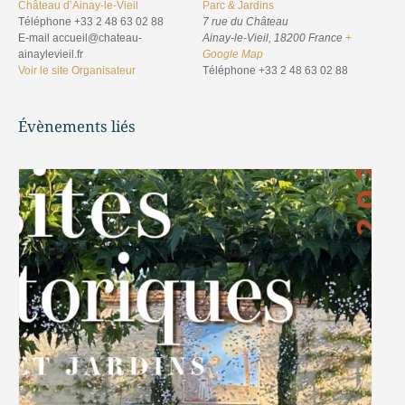
Château d’Ainay-le-Vieil
Parc & Jardins
Téléphone
+33 2 48 63 02 88
7 rue du Château
E-mail
accueil@chateau-
Ainay-le-Vieil
,
18200
France
+
ainaylevieil.fr
Google Map
Voir le site Organisateur
Téléphone
+33 2 48 63 02 88
Évènements liés