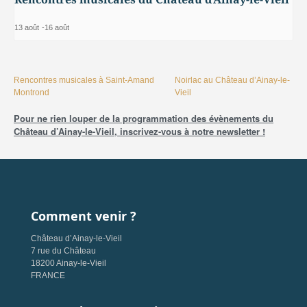
13 août
-
16 août
Rencontres musicales à Saint-Amand
Noirlac au Château d’Ainay-le-
Montrond
Vieil
Pour ne rien louper de la programmation des évènements du
Château d’Ainay-le-Vieil, inscrivez-vous à notre newsletter !
Comment venir ?
Château d’Ainay-le-Vieil
7 rue du Château
18200 Ainay-le-Vieil
FRANCE