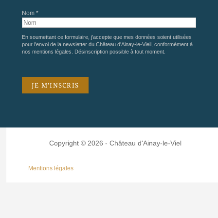
Nom *
En soumettant ce formulaire, j'accepte que mes données soient utilisées
pour l'envoi de la newsletter du Château d'Ainay-le-Vieil, conformément à
nos
mentions légales
. Désinscription possible à tout moment.
Copyright © 2026 - Château d'Ainay-le-Viel
Mentions légales