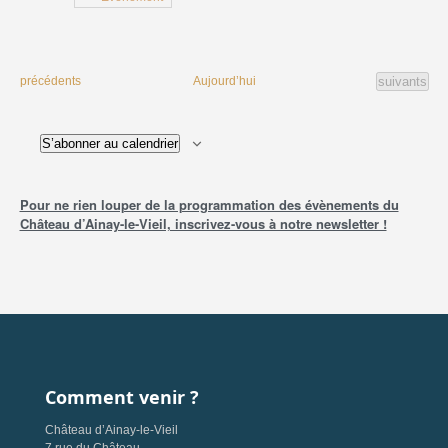
Évènement
Évènements
Aujourd’hui
suivants
précédents
S’abonner au calendrier
Pour ne rien louper de la programmation des évènements du
Château d’Ainay-le-Vieil, inscrivez-vous à notre newsletter !
Comment venir ?
Château d’Ainay-le-Vieil
7 rue du Château