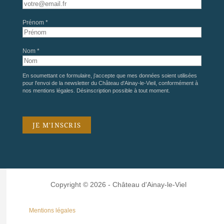
Prénom *
Nom *
En soumettant ce formulaire, j'accepte que mes données soient utilisées
pour l'envoi de la newsletter du Château d'Ainay-le-Vieil, conformément à
nos
mentions légales
. Désinscription possible à tout moment.
Copyright © 2026 - Château d'Ainay-le-Viel
Mentions légales