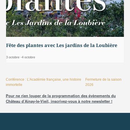
Fête des plantes avec Les jardins de la Loubière
3 octobre
-
4 octobre
Conférence : L’Académie française, une histoire
Fermeture de la saison
immortelle
2026
Pour ne rien louper de la programmation des évènements du
Château d’Ainay-le-Vieil, inscrivez-vous à notre newsletter !