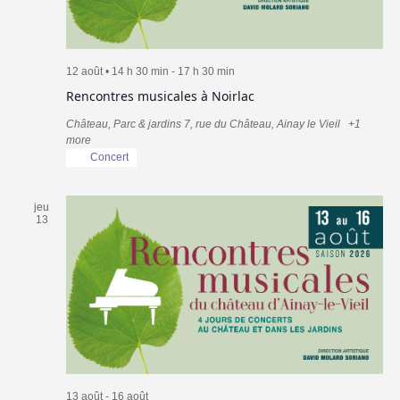
12 août • 14 h 30 min
-
17 h 30 min
Rencontres musicales à Noirlac
Château, Parc & jardins
7, rue du Château, Ainay le Vieil
+1
more
Concert
jeu
13
13 août
-
16 août