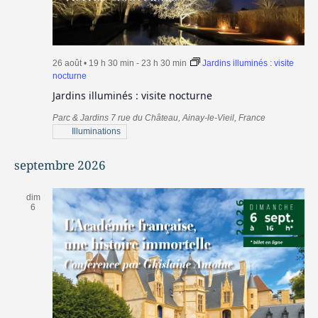
26 août • 19 h 30 min
-
23 h 30 min
Jardins illuminés : visite
nocturne
Jardins illuminés : visite nocturne
Parc & Jardins
7 rue du Château, Ainay-le-Vieil, France
Illuminations
septembre 2026
dim
6