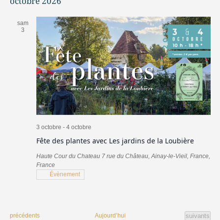
octobre 2026
sam
3
3 octobre
-
4 octobre
Fête des plantes avec Les jardins de la Loubière
Haute Cour du Chateau
7 rue du Château, Ainay-le-Vieil, France,
France
Évènement
Évènement
Évènements
Aujourd’hui
suivants
précédents