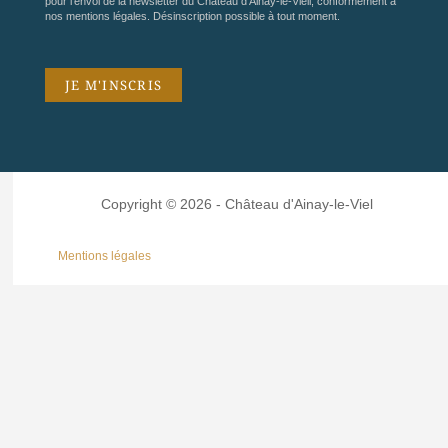
pour l'envoi de la newsletter du Château d'Ainay-le-Vieil, conformément à
nos
mentions légales
. Désinscription possible à tout moment.
Copyright © 2026 - Château d'Ainay-le-Viel
Mentions légales