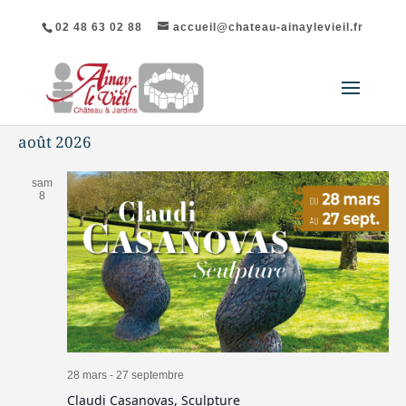
02 48 63 02 88
accueil@chateau-ainaylevieil.fr
août 2026
sam
8
28 mars
-
27 septembre
Claudi Casanovas, Sculpture