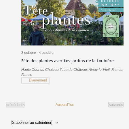
3 octobre
-
4 octobre
Fête des plantes avec Les jardins de la Loubière
Haute Cour du Chateau
7 rue du Château, Ainay-le-Vieil, France,
France
Évènement
Évènements
Évènement
précédents
Aujourd’hui
suivants
S’abonner au calendrier