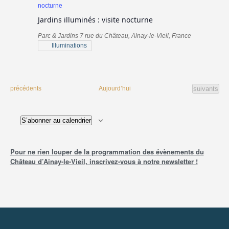
nocturne
Jardins illuminés : visite nocturne
Parc & Jardins
7 rue du Château, Ainay-le-Vieil, France
Illuminations
Évènement
Évènements
Aujourd’hui
suivants
précédents
S’abonner au calendrier
Pour ne rien louper de la programmation des évènements du
Château d’Ainay-le-Vieil, inscrivez-vous à notre newsletter !