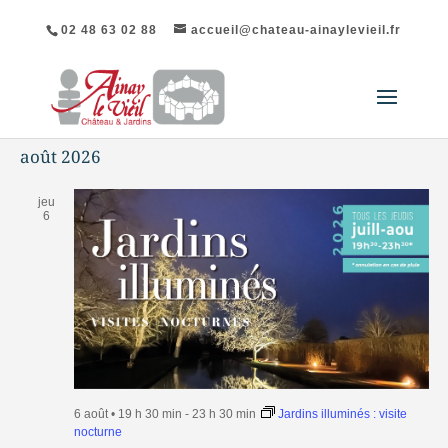
02 48 63 02 88
accueil@chateau-ainaylevieil.fr
août 2026
jeu
6
6 août • 19 h 30 min
-
23 h 30 min
Jardins illuminés : visite
nocturne