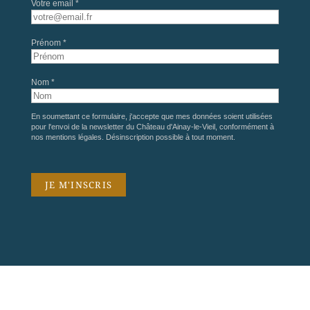
Votre email *
Prénom *
Nom *
En soumettant ce formulaire, j'accepte que mes données soient utilisées
pour l'envoi de la newsletter du Château d'Ainay-le-Vieil, conformément à
nos
mentions légales
. Désinscription possible à tout moment.