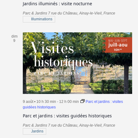
Jardins illuminés : visite nocturne
Parc & Jardins
7 rue du Château, Ainay-le-Vieil, France
Illuminations
dim
9
9 août • 10 h 30 min
-
12 h 00 min
Parc et jardins : visites
guidées historiques
Parc et jardins : visites guidées historiques
Parc & Jardins
7 rue du Château, Ainay-le-Vieil, France
Jardins