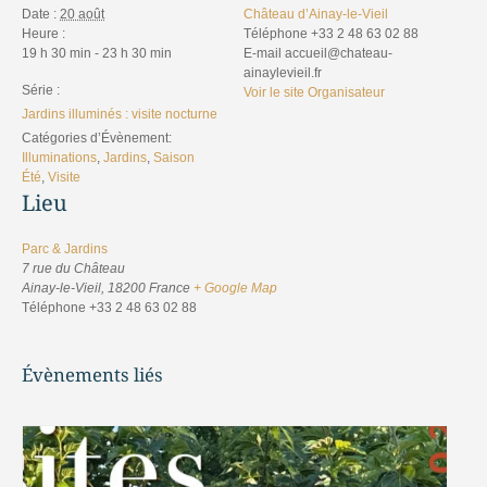
Date :
20 août
Château d’Ainay-le-Vieil
Heure :
Téléphone
+33 2 48 63 02 88
19 h 30 min - 23 h 30 min
E-mail
accueil@chateau-
ainaylevieil.fr
Série :
Voir le site Organisateur
Jardins illuminés : visite nocturne
Catégories d’Évènement:
Illuminations
,
Jardins
,
Saison
Été
,
Visite
Lieu
Parc & Jardins
7 rue du Château
Ainay-le-Vieil
,
18200
France
+ Google Map
Téléphone
+33 2 48 63 02 88
Évènements liés