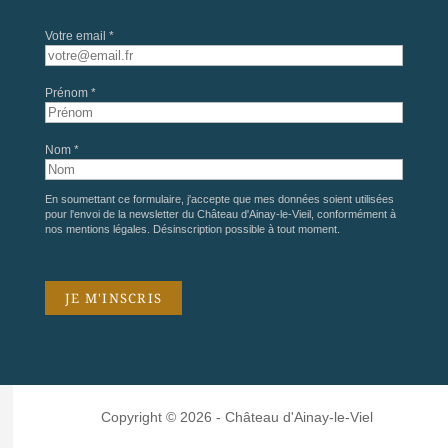
Votre email *
Prénom *
Nom *
En soumettant ce formulaire, j'accepte que mes données soient utilisées
pour l'envoi de la newsletter du Château d'Ainay-le-Vieil, conformément à
nos
mentions légales
. Désinscription possible à tout moment.
Copyright © 2026 - Château d'Ainay-le-Viel