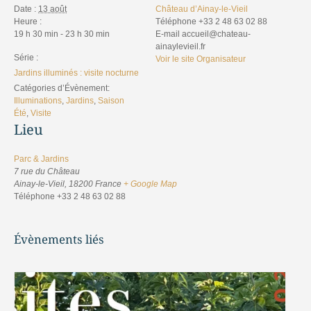
Date :
13 août
Château d’Ainay-le-Vieil
Heure :
Téléphone
+33 2 48 63 02 88
19 h 30 min - 23 h 30 min
E-mail
accueil@chateau-
ainaylevieil.fr
Série :
Voir le site Organisateur
Jardins illuminés : visite nocturne
Catégories d’Évènement:
Illuminations
,
Jardins
,
Saison
Été
,
Visite
Lieu
Parc & Jardins
7 rue du Château
Ainay-le-Vieil
,
18200
France
+ Google Map
Téléphone
+33 2 48 63 02 88
Évènements liés