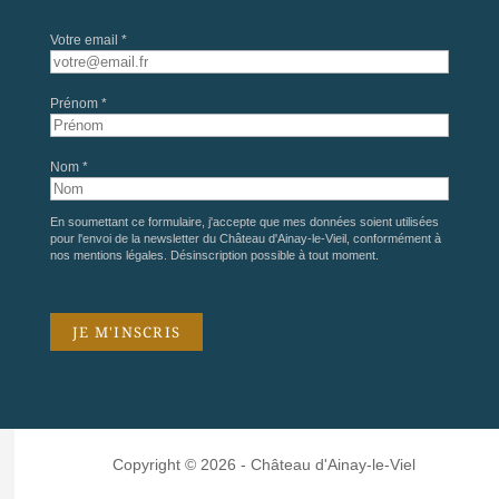
Votre email *
Prénom *
Nom *
En soumettant ce formulaire, j'accepte que mes données soient utilisées
pour l'envoi de la newsletter du Château d'Ainay-le-Vieil, conformément à
nos
mentions légales
. Désinscription possible à tout moment.
Copyright © 2026 - Château d'Ainay-le-Viel