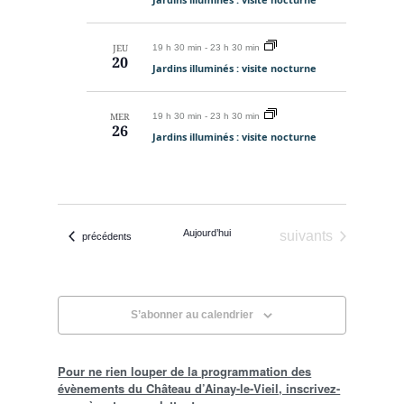
JEU
19 h 30 min
-
23 h 30 min
20
Jardins illuminés : visite nocturne
MER
19 h 30 min
-
23 h 30 min
26
Jardins illuminés : visite nocturne
Aujourd’hui
Évènements
suivants
Évènements
précédents
S’abonner au calendrier
Pour ne rien louper de la programmation des
évènements du Château d’Ainay-le-Vieil, inscrivez-