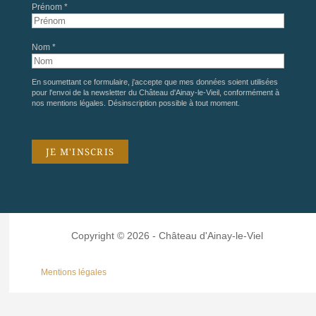
Prénom *
Nom *
En soumettant ce formulaire, j'accepte que mes données soient utilisées
pour l'envoi de la newsletter du Château d'Ainay-le-Vieil, conformément à
nos
mentions légales
. Désinscription possible à tout moment.
Copyright © 2026 - Château d'Ainay-le-Viel
Mentions légales