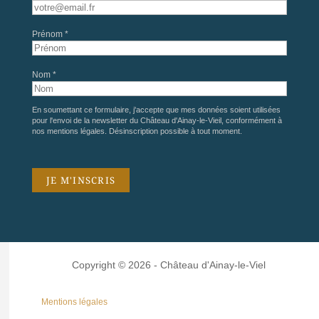
Prénom *
Nom *
En soumettant ce formulaire, j'accepte que mes données soient utilisées
pour l'envoi de la newsletter du Château d'Ainay-le-Vieil, conformément à
nos
mentions légales
. Désinscription possible à tout moment.
Copyright © 2026 - Château d'Ainay-le-Viel
Mentions légales