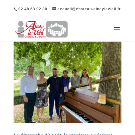
02 48 63 02 88
accueil@chateau-ainaylevieil.fr