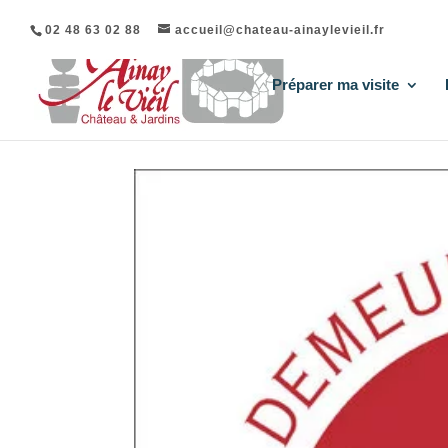
02 48 63 02 88
accueil@chateau-ainaylevieil.fr
Préparer ma visite