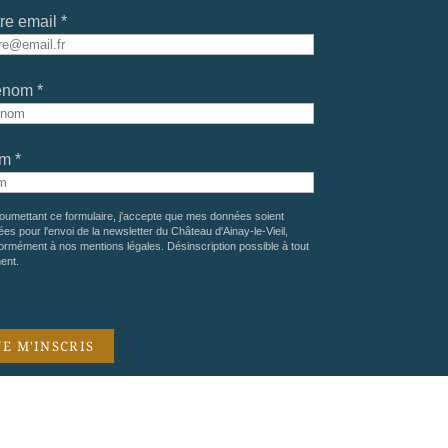
re email *
énom *
m *
oumettant ce formulaire, j'accepte que mes données soient
sées pour l'envoi de la newsletter du Château d'Ainay-le-Vieil,
ormément à nos
mentions légales
. Désinscription possible à tout
ent.