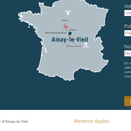
Vot
Pr
No
En s
utili
conf
mom
Mentions légales
d'Ainay-le-Viel