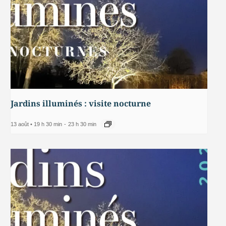
Jardins illuminés : visite nocturne
13 août • 19 h 30 min
-
23 h 30 min