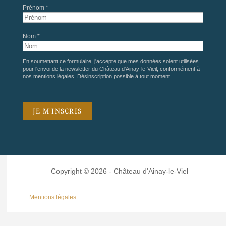
Prénom *
Nom *
En soumettant ce formulaire, j'accepte que mes données soient utilisées
pour l'envoi de la newsletter du Château d'Ainay-le-Vieil, conformément à
nos
mentions légales
. Désinscription possible à tout moment.
Copyright © 2026 - Château d'Ainay-le-Viel
Mentions légales