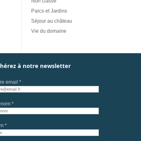
Non classé
Parcs et Jardins
Séjour au château
Vie du domaine
hérez à notre newsletter
re email *
énom *
m *