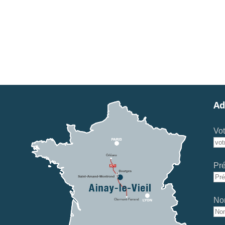
Ad
Vot
Pr
No