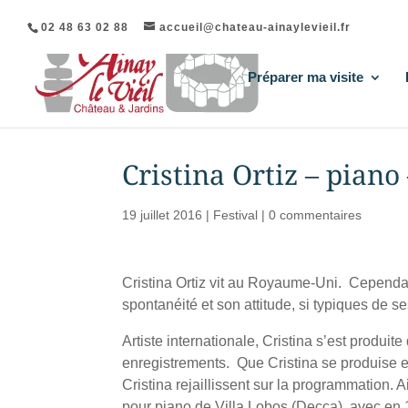
02 48 63 02 88
accueil@chateau-ainaylevieil.fr
Préparer ma visite
Cristina Ortiz – piano
19 juillet 2016
|
Festival
|
0 commentaires
Cristina Ortiz vit au Royaume-Uni. Cependant
spontanéité et son attitude, si typiques de s
Artiste internationale, Cristina s’est produ
enregistrements. Que Cristina se produise en
Cristina rejaillissent sur la programmation. 
pour piano de Villa Lobos (Decca), avec en