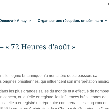
Découvrir Ainay
Organiser une réception, un séminaire
 – « 72 Heures d’août »
, le flegme britannique n’a rien altéré de sa passion, sa
es origines brésiliennes, qui influencent son interprétation music
ite dans les plus grandes salles du monde et a effectué de nombr
 concert, ou qu’elle enregistre, les influences brésiliennes de
Ainsi, elle a enregistré un répertoire comprenant les cinq concert
 1996 la première Américaine du « Choro » de Guarnieri au Car