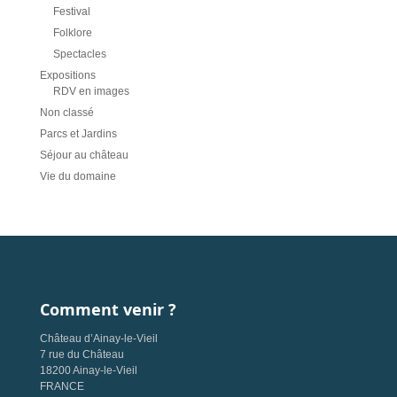
Festival
Folklore
Spectacles
Expositions
RDV en images
Non classé
Parcs et Jardins
Séjour au château
Vie du domaine
Comment venir ?
Château d’Ainay-le-Vieil
7 rue du Château
18200 Ainay-le-Vieil
FRANCE