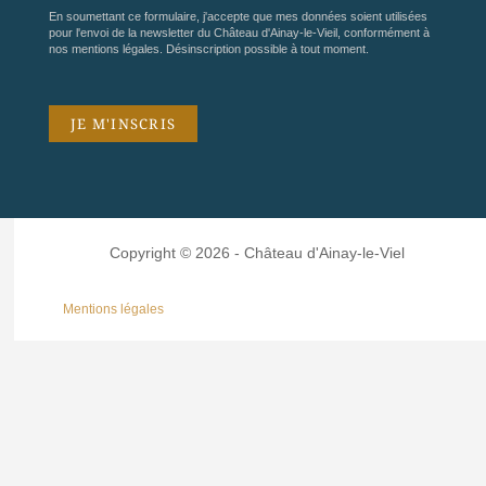
En soumettant ce formulaire, j'accepte que mes données soient utilisées
pour l'envoi de la newsletter du Château d'Ainay-le-Vieil, conformément à
nos
mentions légales
. Désinscription possible à tout moment.
Copyright © 2026 - Château d'Ainay-le-Viel
Mentions légales