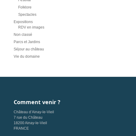
Folklore
Spectacles
Expositions
RDV en images
Non classé
Parcs et Jardins
Séjour au château
Vie du domaine
Comment venir ?
Château d’Ainay-le-Vieil
7 rue du Château
18200 Ainay-le-Vieil
FRANCE