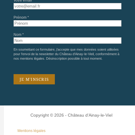
Votre email *
Prénom *
Nom *
En soumettant ce formulaire, j'accepte que mes données soient utilisées
pour l'envoi de la newsletter du Château d'Ainay-le-Vieil, conformément à
nos
mentions légales
. Désinscription possible à tout moment.
Copyright © 2026 - Château d'Ainay-le-Viel
Mentions légales