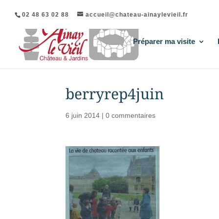
02 48 63 02 88
accueil@chateau-ainaylevieil.fr
Préparer ma visite
berryrep4juin
6 juin 2014
|
0 commentaires