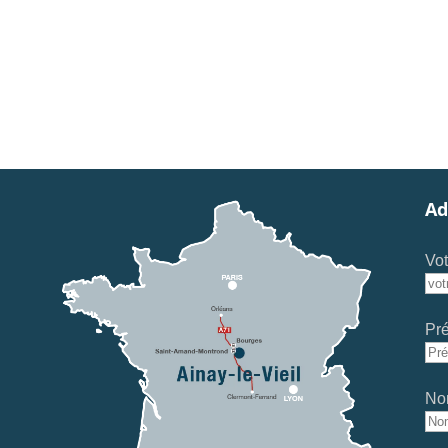
Ad
Vot
Pr
No