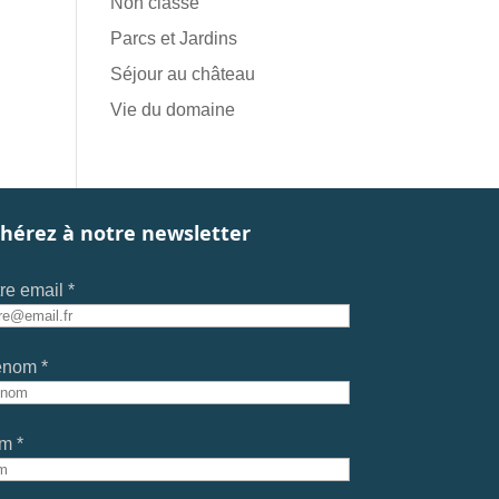
Non classé
Parcs et Jardins
Séjour au château
Vie du domaine
hérez à notre newsletter
re email *
énom *
m *