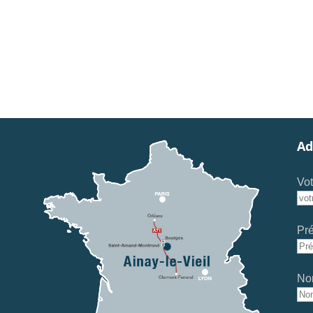
Ad
Vot
Pr
No