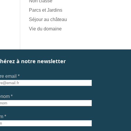
Non classé
Parcs et Jardins
Séjour au château
Vie du domaine
hérez à notre newsletter
re email *
énom *
m *