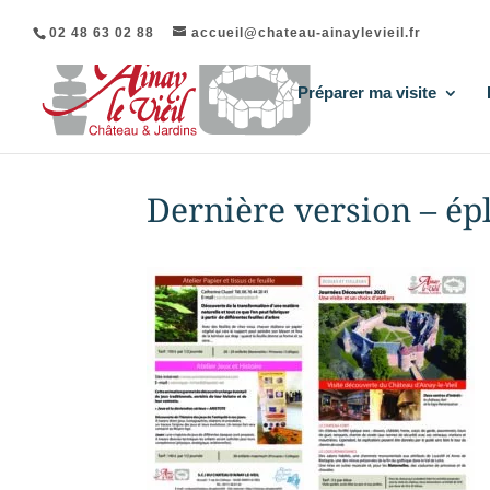
02 48 63 02 88
accueil@chateau-ainaylevieil.fr
Préparer ma visite
Dernière version – ép