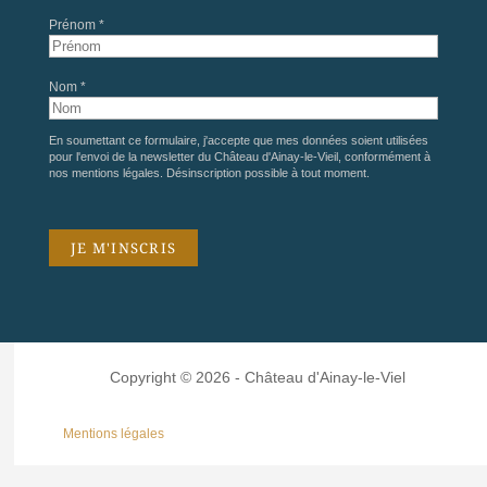
Prénom *
Nom *
En soumettant ce formulaire, j'accepte que mes données soient utilisées
pour l'envoi de la newsletter du Château d'Ainay-le-Vieil, conformément à
nos
mentions légales
. Désinscription possible à tout moment.
Copyright © 2026 - Château d'Ainay-le-Viel
Mentions légales