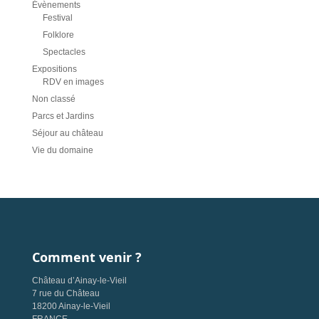
Évènements
Festival
Folklore
Spectacles
Expositions
RDV en images
Non classé
Parcs et Jardins
Séjour au château
Vie du domaine
Comment venir ?
Château d’Ainay-le-Vieil
7 rue du Château
18200 Ainay-le-Vieil