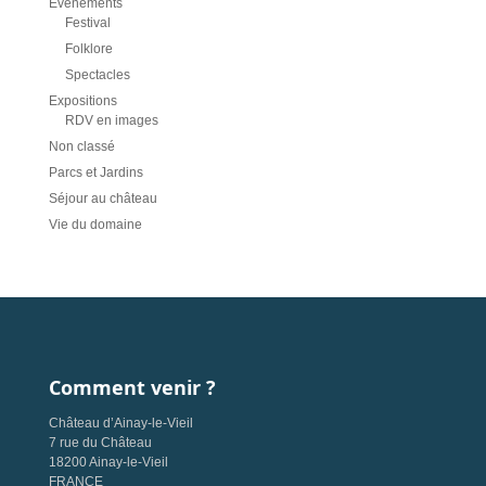
Évènements
Festival
Folklore
Spectacles
Expositions
RDV en images
Non classé
Parcs et Jardins
Séjour au château
Vie du domaine
Comment venir ?
Château d’Ainay-le-Vieil
7 rue du Château
18200 Ainay-le-Vieil
FRANCE