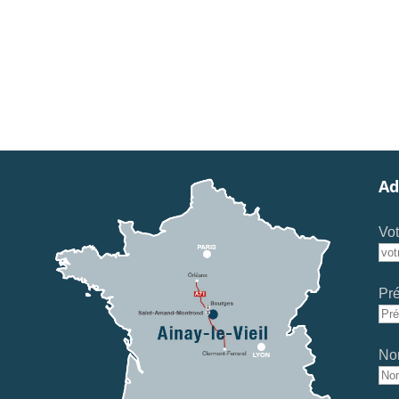
Ad
Vot
Pr
No