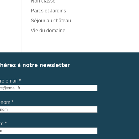
Non classé
Parcs et Jardins
Séjour au château
Vie du domaine
hérez à notre newsletter
re email *
énom *
m *