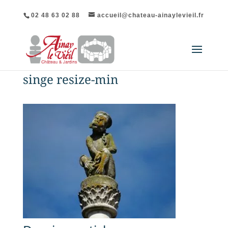
02 48 63 02 88
accueil@chateau-ainaylevieil.fr
singe resize-min