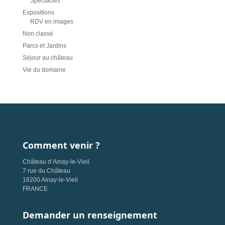
Spectacles
Expositions
RDV en images
Non classé
Parcs et Jardins
Séjour au château
Vie du domaine
Comment venir ?
Château d’Ainay-le-Vieil
7 rue du Château
18200 Ainay-le-Vieil
FRANCE
Demander un renseignement