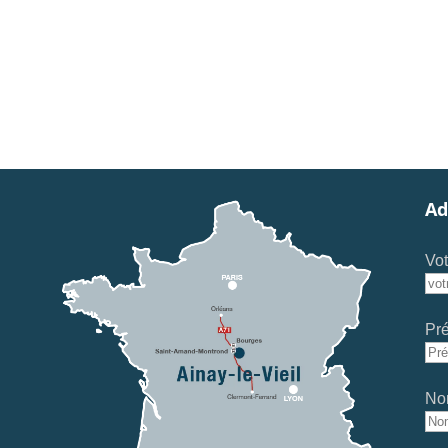
Ad
Vot
Pr
No