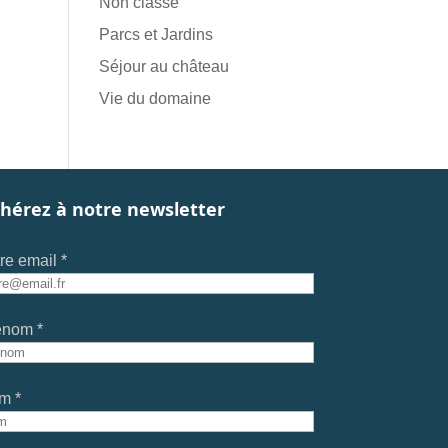
Non classé
Parcs et Jardins
Séjour au château
Vie du domaine
hérez à notre newsletter
re email *
énom *
m *