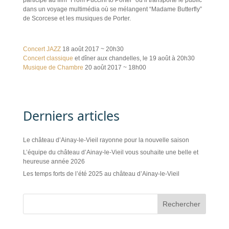
participé au film “From Puccini to Porter” où il transporte le public
dans un voyage multimédia où se mélangent “Madame Butterfly”
de Scorcese et les musiques de Porter.
Concert JAZZ
18 août 2017 ~ 20h30
Concert classique
et dîner aux chandelles, le 19 août à 20h30
Musique de Chambre
20 août 2017 ~ 18h00
Derniers articles
Le château d’Ainay-le-Vieil rayonne pour la nouvelle saison
L’équipe du château d’Ainay-le-Vieil vous souhaite une belle et
heureuse année 2026
Les temps forts de l’été 2025 au château d’Ainay-le-Vieil