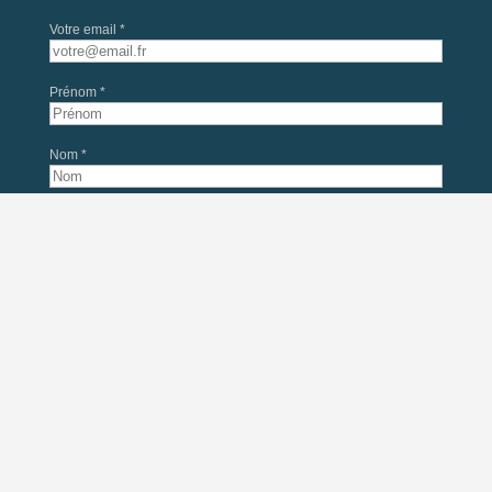
Votre email *
Prénom *
Nom *
En soumettant ce formulaire, j'accepte que mes données soient utilisées
pour l'envoi de la newsletter du Château d'Ainay-le-Vieil, conformément à
nos
mentions légales
. Désinscription possible à tout moment.
Copyright © 2026 - Château d'Ainay-le-Viel