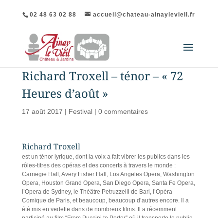
02 48 63 02 88
accueil@chateau-ainaylevieil.fr
Richard Troxell – ténor – « 72
Heures d’août »
17 août 2017
|
Festival
|
0 commentaires
Richard Troxell
est un ténor lyrique, dont la voix a fait vibrer les publics dans les
rôles-titres des opéras et des concerts à travers le monde :
Carnegie Hall, Avery Fisher Hall, Los Angeles Opera, Washington
Opera, Houston Grand Opera, San Diego Opera, Santa Fe Opera,
l’Opera de Sydney, le Théâtre Petruzzelli de Bari, l’Opéra
Comique de Paris, et beaucoup, beaucoup d’autres encore. Il a
été mis en vedette dans de nombreux films. Il a récemment