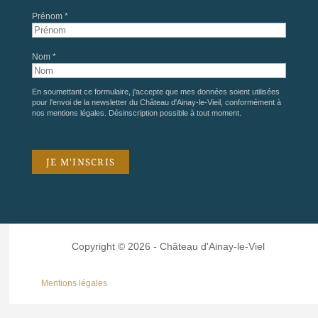
Prénom *
Nom *
En soumettant ce formulaire, j'accepte que mes données soient utilisées
pour l'envoi de la newsletter du Château d'Ainay-le-Vieil, conformément à
nos
mentions légales
. Désinscription possible à tout moment.
Copyright © 2026 - Château d'Ainay-le-Viel
Mentions légales