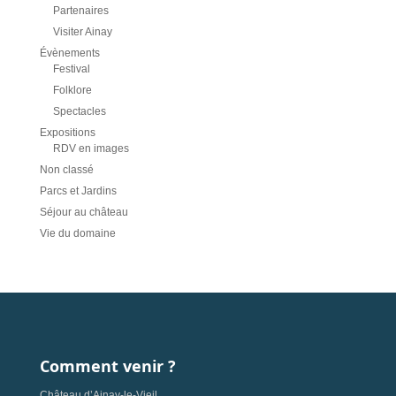
Partenaires
Visiter Ainay
Évènements
Festival
Folklore
Spectacles
Expositions
RDV en images
Non classé
Parcs et Jardins
Séjour au château
Vie du domaine
Comment venir ?
Château d’Ainay-le-Vieil