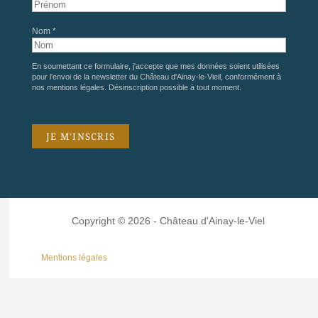
Nom *
En soumettant ce formulaire, j'accepte que mes données soient utilisées
pour l'envoi de la newsletter du Château d'Ainay-le-Vieil, conformément à
nos
mentions légales
. Désinscription possible à tout moment.
Copyright © 2026 - Château d'Ainay-le-Viel
Mentions légales