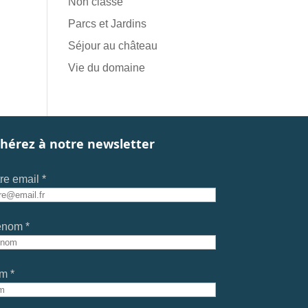
Non classé
Parcs et Jardins
Séjour au château
Vie du domaine
hérez à notre newsletter
re email *
énom *
m *