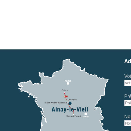
Ad
Vot
Pr
No