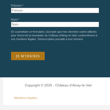
Prénom *
Nom *
En soumettant ce formulaire, j'accepte que mes données soient utilisées
pour l'envoi de la newsletter du Château d'Ainay-le-Vieil, conformément à
nos
mentions légales
. Désinscription possible à tout moment.
Copyright © 2026 - Château d'Ainay-le-Viel
Mentions légales