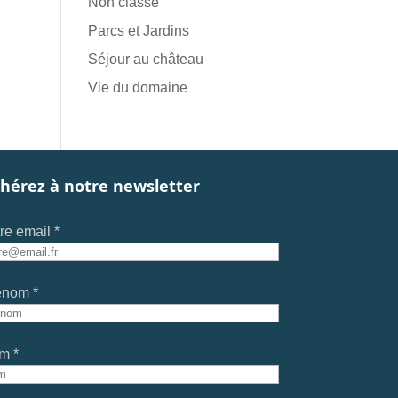
Non classé
Parcs et Jardins
Séjour au château
Vie du domaine
hérez à notre newsletter
re email *
énom *
m *