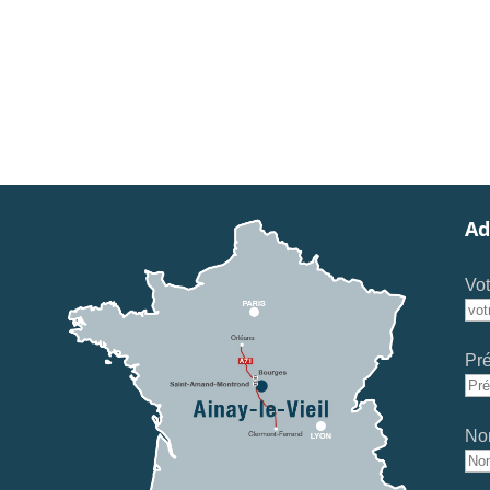
Ad
Vot
Pr
No