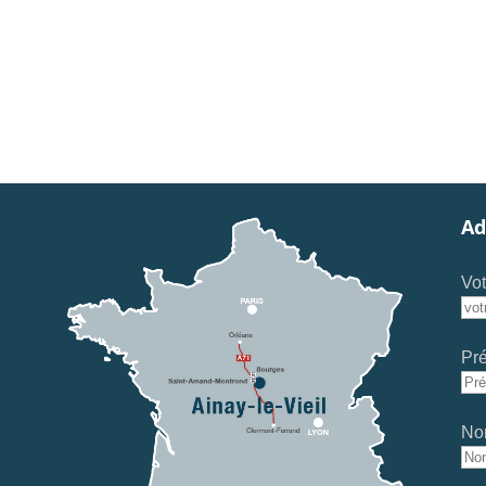
Ad
Vot
Pr
No