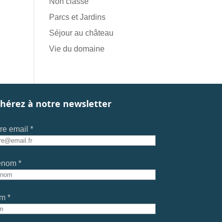
Non classé
Parcs et Jardins
Séjour au château
Vie du domaine
hérez à notre newsletter
re email *
énom *
m *