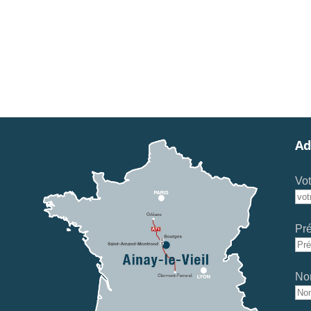
Ad
Vot
Pr
No