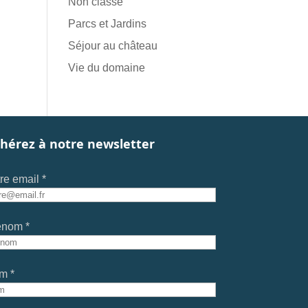
Non classé
Parcs et Jardins
Séjour au château
Vie du domaine
hérez à notre newsletter
re email *
énom *
m *