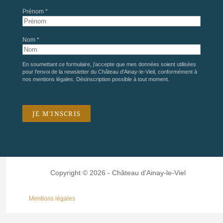
Prénom *
Nom *
En soumettant ce formulaire, j'accepte que mes données soient utilisées
pour l'envoi de la newsletter du Château d'Ainay-le-Vieil, conformément à
nos
mentions légales
. Désinscription possible à tout moment.
Copyright © 2026 - Château d'Ainay-le-Viel
Mentions légales