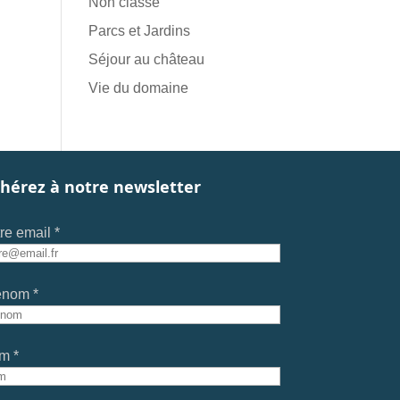
Non classé
Parcs et Jardins
Séjour au château
Vie du domaine
hérez à notre newsletter
re email *
énom *
m *