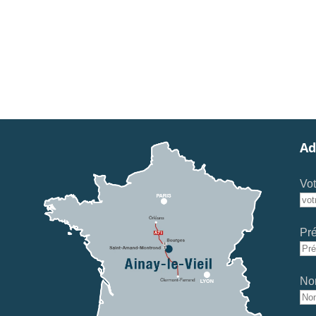
Ad
Vot
Pr
No