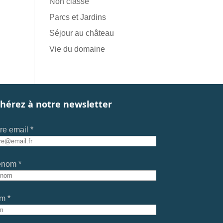
Non classé
Parcs et Jardins
Séjour au château
Vie du domaine
hérez à notre newsletter
re email *
énom *
m *