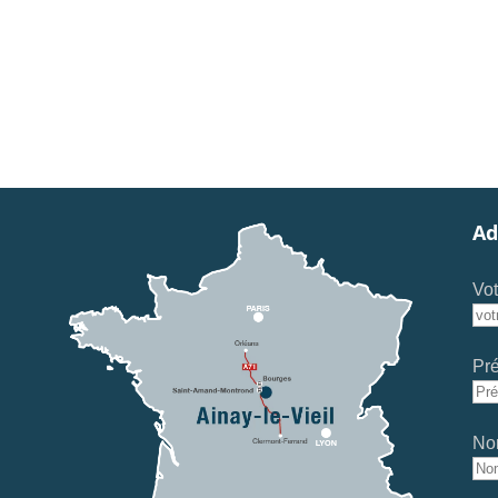
Ad
Vot
Pr
No